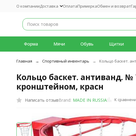
О компании
Доставка
Оплата
Примерка
Обмен и возврат
Га
Форма
Мячи
Обувь
Щитки
Главная
Спортивный инвентарь
Кольцо баскет. ан
Кольцо баскет. антиванд. № 
кронштейном, красн
К сравнен
Написать отзыв
Brand:
MADE IN RUSSIA