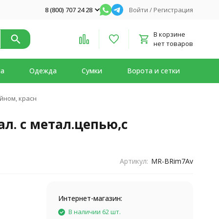
8 (800) 707 24 28
Войти
/
Регистрация
В корзине
нет товаров
на
Одежда
Сумки
Ворота и сетки
йном, красн
л. с метал.цепью,с
Артикул:
MR-BRim7Av
Интернет-магазин:
В наличии 62 шт.