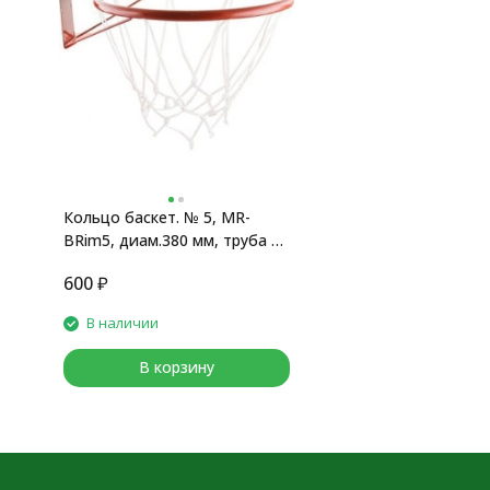
Кольцо баскет. № 5, MR-
BRim5, диам.380 мм, труба 18
мм, с сеткой и кронштейном,
600
₽
красное
В наличии
В корзину