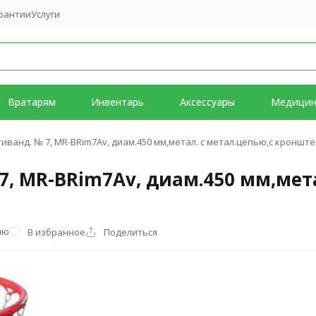
рантии
Услуги
Вратарям
Инвентарь
Аксессуары
Медици
тиванд. № 7, MR-BRim7Av, диам.450 мм,метал. с метал.цепью,с кронште
7, MR-BRim7Av, диам.450 мм,мета
ию
В избранное
Поделиться