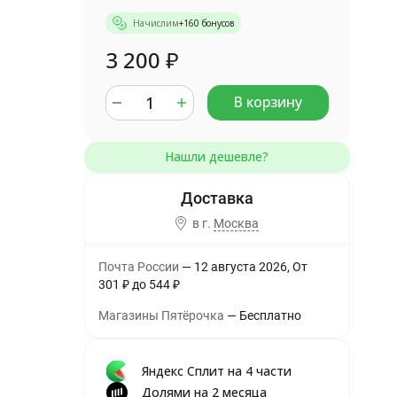
Начислим
+
160
бонусов
3 200
₽
В корзину
в г.
Москва
Почта России
12 августа 2026
От
301
₽
до
544
₽
Магазины Пятёрочка
Бесплатно
Яндекс Сплит на 4 части
Долями на 2 месяца