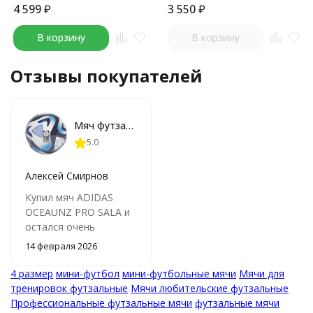
4 599
₽
3 550
₽
В корзину
В корзину
Отзывы покупателей
Мяч футзальный ADIDAS OCEAUNZ PRO SALA
5.0
Алексей Смирнов
Купил мяч ADIDAS
OCEAUNZ PRO SALA и
остался очень
доволен качеством и
14 февраля 2026
характеристиками.
Отлично лежит в
4 размер
мини-футбол
мини-футбольные мячи
Мячи для
руках и точно летит
тренировок футзальные
Мячи любительские футзальные
при ударе. Рекомендую
Профессиональные футзальные мячи
футзальные мячи