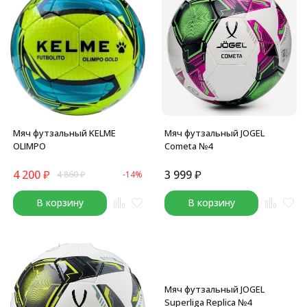
Мяч футзальный KELME
Мяч футзальный JOGEL
OLIMPO
Cometa №4
4 200
₽
3 999
₽
4 860
₽
-14%
В корзину
В корзину
Мяч футзальный JOGEL
Superliga Replica №4