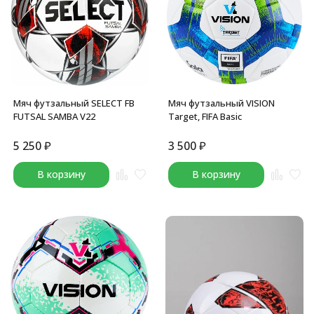
Мяч футзальный SELECT FB
Мяч футзальный VISION
FUTSAL SAMBA V22
Target, FIFA Basic
5 250
₽
3 500
₽
В корзину
В корзину