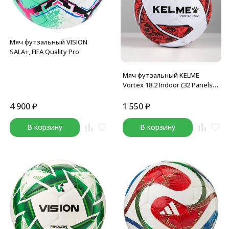
Мяч футзальный VISION
SALA+, FIFA Quality Pro
Мяч футзальный KELME
Vortex 18.2 Indoor (32 Panels)
(White/Red)
4 900
₽
1 550
₽
В корзину
В корзину