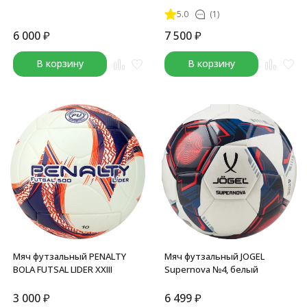
5.0
(1)
6 000
₽
7 500
₽
В корзину
В корзину
Мяч футзальный PENALTY
Мяч футзальный JOGEL
BOLA FUTSAL LIDER XXIII
Supernova №4, белый
3 000
₽
6 499
₽