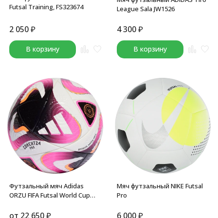
Futsal Training, FS323674
League Sala JW1526
2 050
₽
4 300
₽
В корзину
В корзину
Футзальный мяч Adidas
Мяч футзальный NIKE Futsal
ORZU FIFA Futsal World Cup
Pro
Uzbekistan 2024
от
22 650
₽
6 000
₽