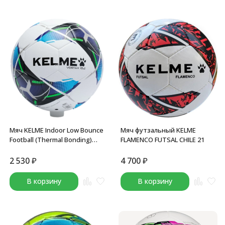
Мяч KELME Indoor Low Bounce
Мяч футзальный KELME
Football (Thermal Bonding)
FLAMENCO FUTSAL CHILE 21
(Dark Blue/Orange)
2 530
₽
4 700
₽
В корзину
В корзину