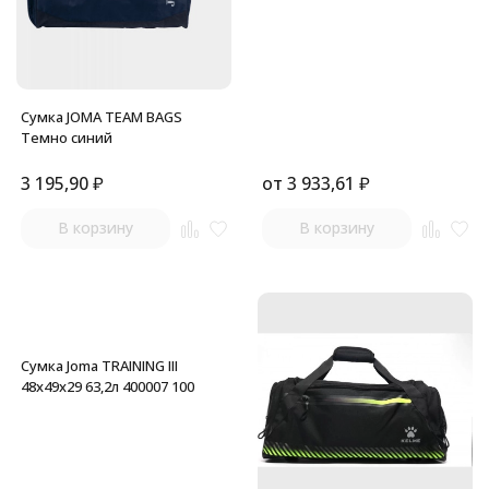
Сумка JOMA TEAM BAGS
Темно синий
3 195,90
₽
от
3 933,61
₽
В корзину
В корзину
Сумка Joma TRAINING III
48х49х29 63,2л 400007 100