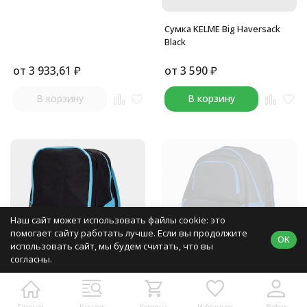
Сумка KELME Big Haversack
Black
от
3 933,61
₽
от
3 590
₽
В корзину
В корзину
Наш сайт может использовать файлы cookie: это
помогает сайту работать лучше. Если вы продолжите
OK
использовать сайт, мы будем считать, что вы
согласны.
Рюкзак JOMA ESTADIO III BAGS
Рюкзак JOMA TEAM BAGS
Черный-бирюзовый
Черный-синий