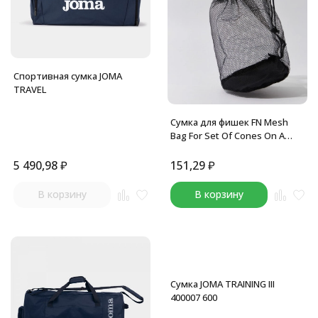
Спортивная сумка JOMA
TRAVEL
Сумка для фишек FN Mesh
Bag For Set Of Cones On A
Stand Black
5 490,98
₽
151,29
₽
В корзину
В корзину
Сумка JOMA TRAINING III
400007 600