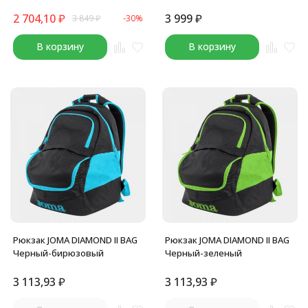
2 704,10
₽
3 999
₽
3 849
₽
-30%
В корзину
В корзину
Рюкзак JOMA DIAMOND II BAG
Рюкзак JOMA DIAMOND II BAG
Черный-бирюзовый
Черный-зеленый
3 113,93
₽
3 113,93
₽