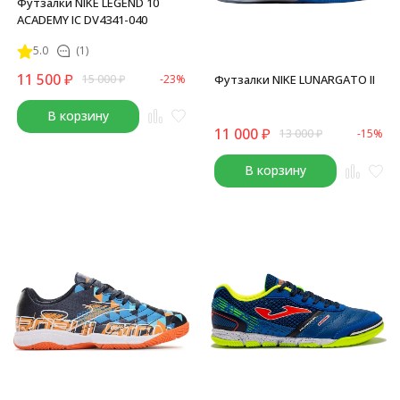
Футзалки NIKE LEGEND 10
ACADEMY IC DV4341-040
5.0
(1)
11 500
₽
15 000
₽
-23%
Футзалки NIKE LUNARGATO II
В корзину
11 000
₽
13 000
₽
-15%
В корзину