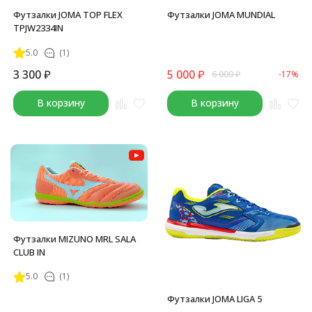
Футзалки JOMA TOP FLEX
Футзалки JOMA MUNDIAL
TPJW2334IN
5.0
(1)
3 300
₽
5 000
₽
6 000
₽
-17%
В корзину
В корзину
Футзалки MIZUNO MRL SALA
CLUB IN
5.0
(1)
Футзалки JOMA LIGA 5