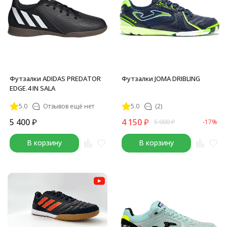
Футзалки ADIDAS PREDATOR
Футзалки JOMA DRIBLING
EDGE.4 IN SALA
5.0
Отзывов ещё нет
5.0
(2)
5 400
₽
4 150
₽
5 000
₽
-17%
В корзину
В корзину