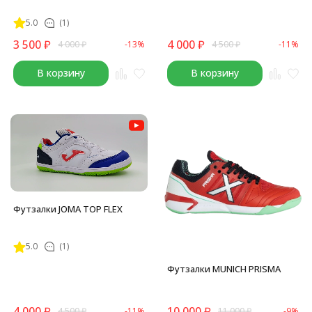
5.0
(1)
3 500
₽
4 000
₽
4 000
₽
-13%
4 500
₽
-11%
В корзину
В корзину
Футзалки JOMA TOP FLEX
5.0
(1)
Футзалки MUNICH PRISMA
4 000
₽
10 000
₽
4 500
₽
-11%
11 000
₽
-9%