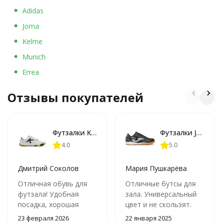
Adidas
Joma
Kelme
Munich
Errea
Отзывы покупателей
Футзалки KELME ALL IN
Футзалки JOMA TOLEDO
4.0
5.0
Дмитрий Соколов
Мария Пушкарёва
Отличная обувь для
Отличные бутсы для
футзала! Удобная
зала. Универсальный
посадка, хорошая
цвет и не скользят.
вентиляция и
Сыну очень
23 февраля 2026
22 января 2025