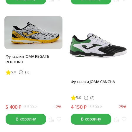
Футзалки JOMA REGATE
REBOUND
5.0
(2)
Футзалки JOMA CANCHA
5.0
(2)
5 400
₽
4 150
₽
5 500
₽
-2%
5 500
₽
-25%
В корзину
В корзину