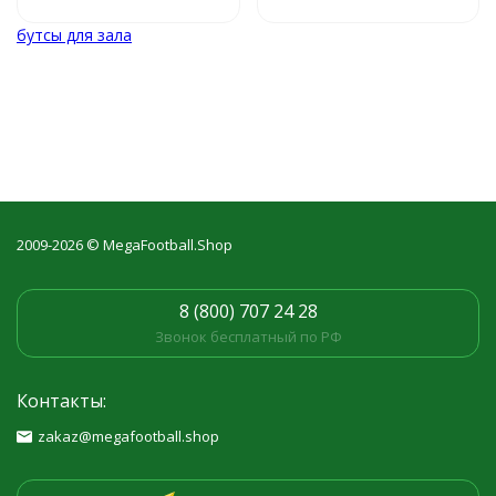
надежное сцепление с
понравились.
покрытием.
Рекомендую к покупке!
бутсы для зала
Недостаток только
один — быстро
пачкается.
2009-2026 © MegaFootball.Shop
8 (800) 707 24 28
Звонок бесплатный по РФ
Контакты:
zakaz@megafootball.shop