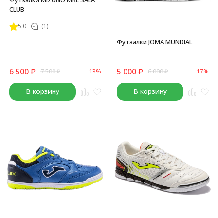
CLUB
5.0
(1)
Футзалки JOMA MUNDIAL
6 500
₽
5 000
₽
7 500
₽
-13%
6 000
₽
-17%
В корзину
В корзину