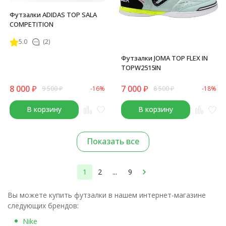
Футзалки ADIDAS TOP SALA
COMPETITION
5.0
(2)
Футзалки JOMA TOP FLEX IN
TOPW2515IN
8 000
₽
7 000
₽
9 500
₽
-16%
8 500
₽
-18%
В корзину
В корзину
Показать все
1
2
...
9
Вы можете купить футзалки в нашем интернет-магазине
следующих брендов:
Nike