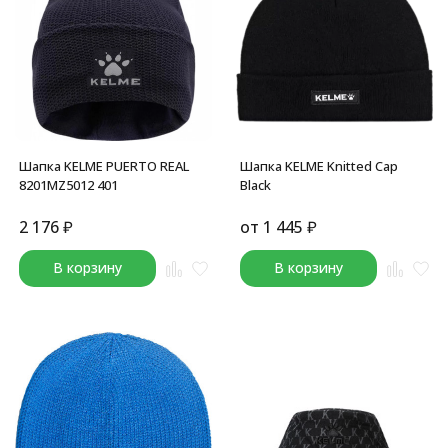
Шапка KELME PUERTO REAL
Шапка KELME Knitted Cap
8201MZ5012 401
Black
2 176
₽
от
1 445
₽
В корзину
В корзину