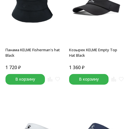
Панама KELME Fisherman's hat
Козырек KELME Empty Top
Black
Hat Black
1 720
₽
1 360
₽
В корзину
В корзину