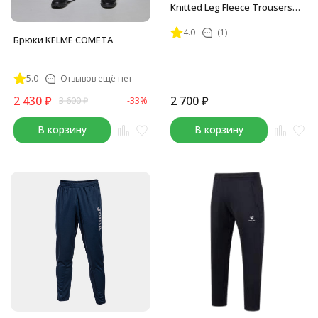
Knitted Leg Fleece Trousers
Black
4.0
(1)
Брюки KELME COMETA
5.0
Отзывов ещё нет
2 430
₽
2 700
₽
3 600
₽
-33%
В корзину
В корзину