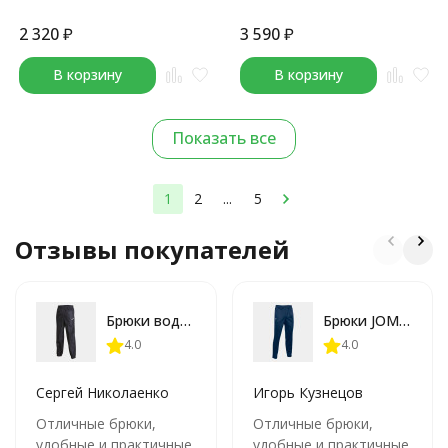
2 320
₽
3 590
₽
В корзину
В корзину
Показать все
1
2
...
5
Отзывы покупателей
Брюки водонепроницаемые JOMA LEEDS
Брюки JOMA STAFF
4.0
4.0
Сергей Николаенко
Игорь Кузнецов
Отличные брюки,
Отличные брюки,
удобные и практичные.
удобные и практичные.