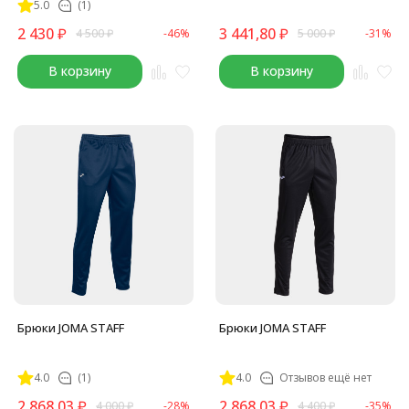
5.0
(1)
2 430
₽
3 441,80
₽
4 500
₽
-46%
5 000
₽
-31%
В корзину
В корзину
Брюки JOMA STAFF
Брюки JOMA STAFF
4.0
(1)
4.0
Отзывов ещё нет
2 868,03
₽
2 868,03
₽
4 000
₽
-28%
4 400
₽
-35%