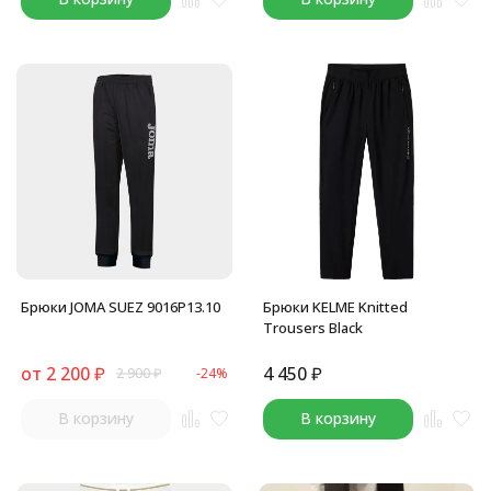
Брюки JOMA SUEZ 9016P13.10
Брюки KELME Knitted
Trousers Black
от
2 200
₽
4 450
₽
2 900
₽
-24%
В корзину
В корзину