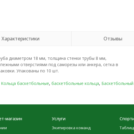
Характеристики
Отзывы
уба диаметром 18 мм, толщина стенки трубы 8 мм,
епежными отверстиями под саморезы или анкера, сетка в
аковки. Упакованы по 10 шт.
,
Кольца баскетбольные
,
баскетбольные кольца
,
Баскетбольный
ет-магазин
Услуги
Спорти
нии
Экипировка команд
Таблиц