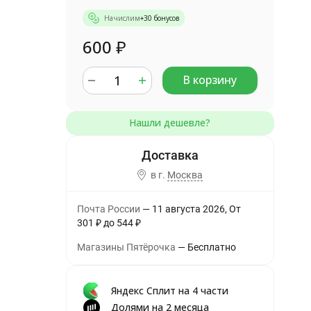
Начислим
+
30
бонусов
600
₽
В корзину
в г.
Москва
Почта России
11 августа 2026
От
301
₽
до
544
₽
Магазины Пятёрочка
Бесплатно
Яндекс Сплит на 4 части
Долями на 2 месяца