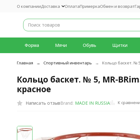
О компании
Доставка
Оплата
Примерка
Обмен и возврат
Га
Форма
Мячи
Обувь
Щитки
Главная
Спортивный инвентарь
Кольцо баскет. № 5
Кольцо баскет. № 5, MR-BRim
красное
К сравнен
Написать отзыв
Brand:
MADE IN RUSSIA