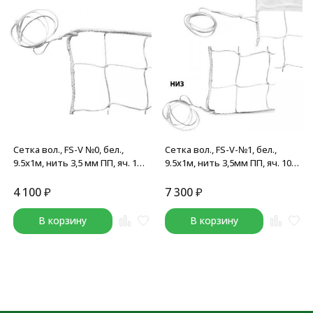
Сетка вол., FS-V №0, бел.,
Сетка вол., FS-V-№1, бел.,
9.5х1м, нить 3,5 мм ПП, яч. 10
9.5х1м, нить 3,5мм ПП, яч. 10
см., без верх. ленты, без
см., верх.лента ПП 5 см, без
троса, бел
троса, бел
4 100
₽
7 300
₽
В корзину
В корзину