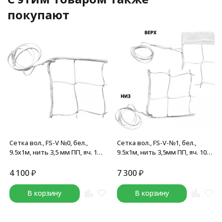
покупают
Сетка вол., FS-V №0, бел.,
Сетка вол., FS-V-№1, бел.,
9.5х1м, нить 3,5 мм ПП, яч. 10
9.5х1м, нить 3,5мм ПП, яч. 10
см., без верх. ленты, без
см., верх.лента ПП 5 см, без
троса, бел
троса, бел
4 100
₽
7 300
₽
В корзину
В корзину