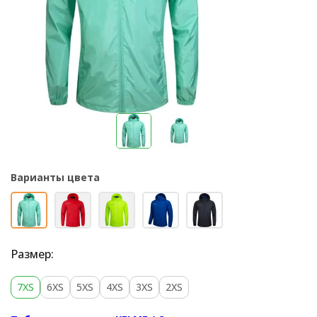
Варианты цвета
Размер:
7XS
6XS
5XS
4XS
3XS
2XS