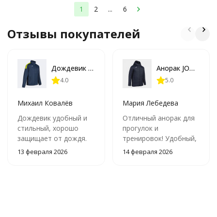
1
2
...
6
Отзывы покупателей
Дождевик JOMA ALASKA Темно синий
Анорак JOMA URBAN V 103798 331
4.0
5.0
Михаил Ковалёв
Мария Лебедева
Дождевик удобный и
Отличный анорак для
стильный, хорошо
прогулок и
защищает от дождя.
тренировок! Удобный,
Капюшон
теплый и стильный.
13 февраля 2026
14 февраля 2026
регулируется, карманы
Детали выполнены
вместительные.
качественно,
Единственный минус –
особенно понравилась
немного маловат
защита под
размер.
подбородком.