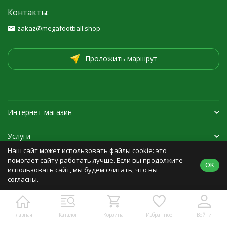
Контакты:
zakaz@megafootball.shop
Проложить маршрут
Интернет-магазин
Услуги
Наш сайт может использовать файлы cookie: это
Спортивная экипировка
помогает сайту работать лучше. Если вы продолжите
OK
использовать сайт, мы будем считать, что вы
согласны.
Политика персональных данных
Карта сайта
Главная
Каталог
Корзина
Избранное
Войти