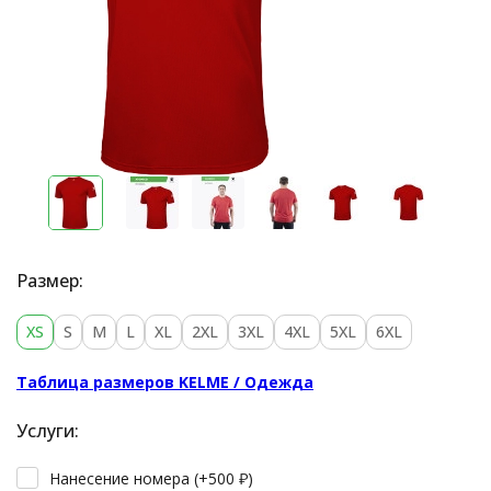
Размер:
XS
S
M
L
XL
2XL
3XL
4XL
5XL
6XL
Таблица размеров KELME / Одежда
Услуги:
Нанесение номера (+
500
₽
)