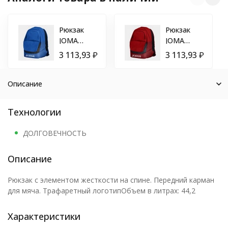
Рюкзак
Рюкзак
JOMA
JOMA
DIAMOND
DIAMOND
3 113,93
₽
3 113,93
₽
II BAG
II BAG
Синий
Красный
Описание
Технологии
ДОЛГОВЕЧНОСТЬ
Описание
Рюкзак с элементом жесткости на спине. Передний карман
для мяча. Трафаретный логотипОбъем в литрах: 44,2
Характеристики