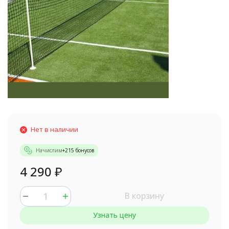
Нет в наличии
Начислим
+
215
бонусов
4 290
₽
В корзину
Узнать цену