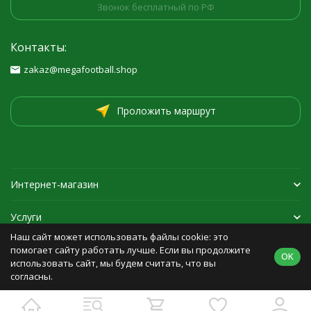
Звонок бесплатный по РФ
Контакты:
zakaz@megafootball.shop
Проложить маршрут
Интернет-магазин
Услуги
Наш сайт может использовать файлы cookie: это
Спортивная экипировка
помогает сайту работать лучше. Если вы продолжите
OK
использовать сайт, мы будем считать, что вы
согласны.
Политика персональных данных
Карта сайта