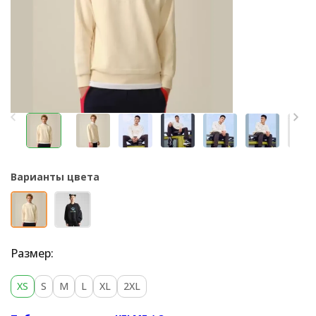
Варианты цвета
Размер:
XS
S
M
L
XL
2XL