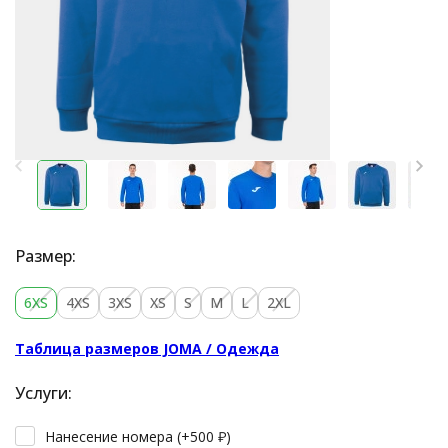
Размер:
6XS
4XS
3XS
XS
S
M
L
2XL
Таблица размеров JOMA / Одежда
Услуги:
Нанесение номера (+
500
₽
)