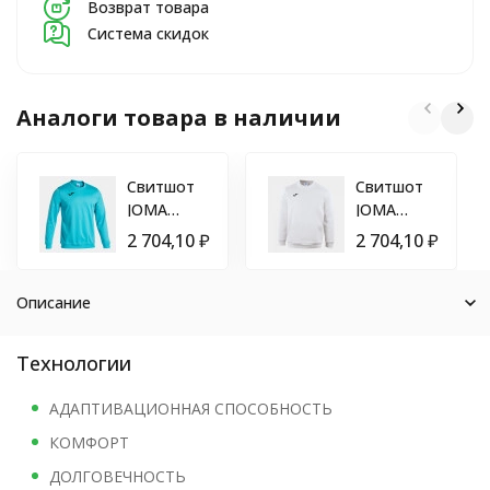
Возврат товара
Система скидок
Аналоги товара в наличии
Свитшот
Свитшот
JOMA
JOMA
CAIRO II
CAIRO
2 704,10
₽
2 704,10
₽
101333.010
101333.200
Описание
Технологии
АДАПТИВАЦИОННАЯ СПОСОБНОСТЬ
КОМФОРТ
ДОЛГОВЕЧНОСТЬ