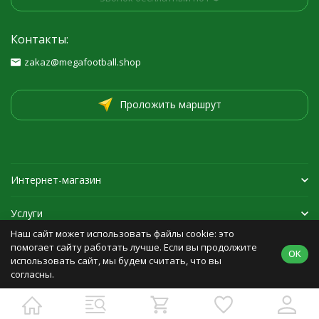
Контакты:
zakaz@megafootball.shop
Проложить маршрут
Интернет-магазин
Услуги
Наш сайт может использовать файлы cookie: это
Спортивная экипировка
помогает сайту работать лучше. Если вы продолжите
OK
использовать сайт, мы будем считать, что вы
согласны.
Политика персональных данных
Карта сайта