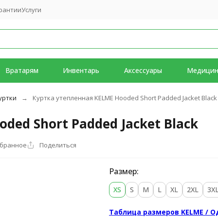
рантии
Услуги
Вратарям
Инвентарь
Аксессуары
Медици
уртки
Куртка утепленная KELME Hooded Short Padded Jacket Black
ded Short Padded Jacket Black
збранное
Поделиться
Размер:
XS
S
M
L
XL
2XL
3X
Таблица размеров KELME / 