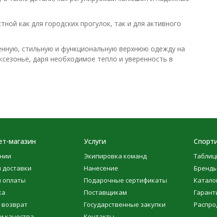
тной как для городских прогулок, так и для активного
енную, стильную и функциональную верхнюю одежду на
сезонье, даря необходимое тепло и уверенность в
ет-магазин
Услуги
Спорти
нии
Экипировка команд
Таблиц
 доставки
Нанесение
Бренд
 оплаты
Подарочные сертификаты
Катало
ка
Поставщикам
Гарант
 возврат
Государственные закупки
Распро
и качества
Контакты