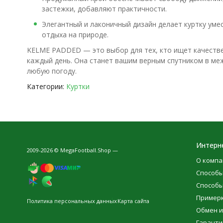
застежки, добавляют практичности.
Элегантный и лаконичный дизайн делает куртку умес
отдыха на природе.
KELME PADDED — это выбор для тех, кто ищет качеств
каждый день. Она станет вашим верным спутником в меж
любую погоду.
Категории:
Куртки
Интерн
2009-2026 © MegaFootball.Shop —
О компа
Способы
Способы
Пример
Политика персональных данных
Карта сайта
Обмен и
Гаранти