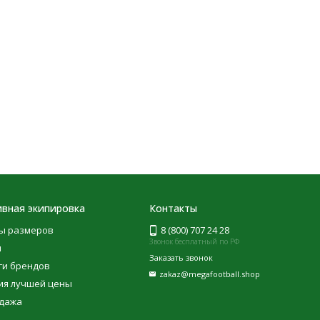
вная экипировка
Контакты
ы размеров
8 (800) 707 24 28
Звонок бесплатный по РФ
ы
Заказать звонок
ги брендов
zakaz@megafootball.shop
ия лучшей цены
дажа