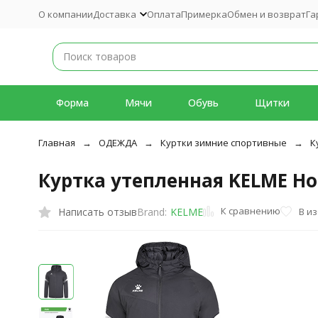
О компании
Доставка
Оплата
Примерка
Обмен и возврат
Га
Форма
Мячи
Обувь
Щитки
Главная
ОДЕЖДА
Куртки зимние спортивные
К
Куртка утепленная KELME Hoo
К сравнению
Написать отзыв
В и
Brand:
KELME