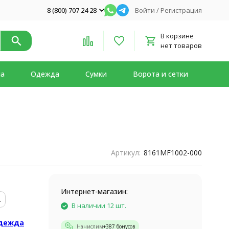
8 (800) 707 24 28
Войти
/
Регистрация
В корзине
нет товаров
на
Одежда
Сумки
Ворота и сетки
Артикул:
8161MF1002-000
Интернет-магазин:
L
В наличии 12 шт.
Одежда
Начислим
+
387
бонусов