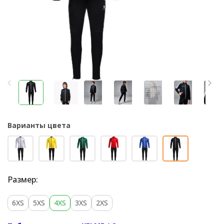
Варианты цвета
Размер:
6XS
5XS
4XS
3XS
2XS