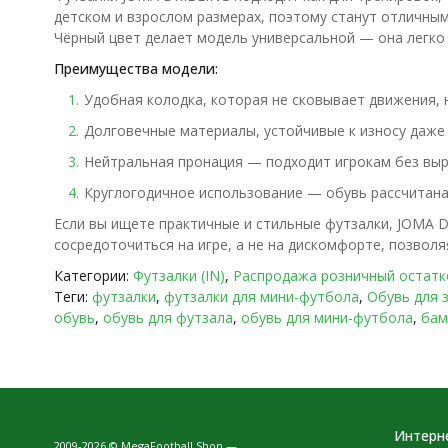
детском и взрослом размерах, поэтому станут отличны
Чёрный цвет делает модель универсальной — она легко
Преимущества модели:
Удобная колодка, которая не сковывает движения, 
Долговечные материалы, устойчивые к износу даже 
Нейтральная пронация — подходит игрокам без вы
Круглогодичное использование — обувь рассчитана 
Если вы ищете практичные и стильные футзалки, JOMA 
сосредоточиться на игре, а не на дискомфорте, позвол
Категории:
Футзалки (IN)
,
Распродажа розничный остатк
Теги:
футзалки
,
футзалки для мини-футбола
,
Обувь для 
обувь
,
обувь для футзала
,
обувь для мини-футбола
,
бам
Интерн
2009-2026 © MegaFootball.Shop —