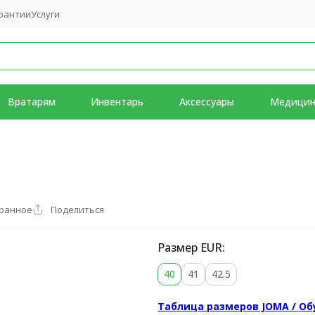
рантии
Услуги
Вратарям
Инвентарь
Аксессуары
Медици
бранное
Поделиться
Размер EUR:
40
41
42.5
Таблица размеров JOMA / Об