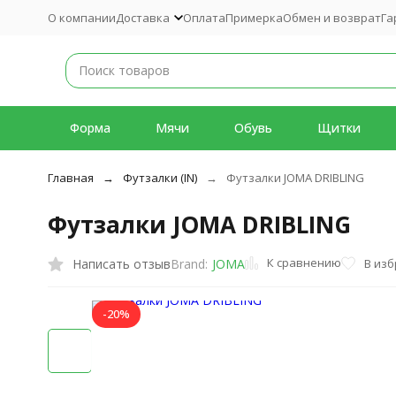
О компании
Доставка
Оплата
Примерка
Обмен и возврат
Га
Форма
Мячи
Обувь
Щитки
Главная
Футзалки (IN)
Футзалки JOMA DRIBLING
Футзалки JOMA DRIBLING
К сравнению
Написать отзыв
В из
Brand:
JOMA
-20%