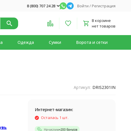
8 (800) 707 24 28
Войти
/
Регистрация
В корзине
нет товаров
на
Одежда
Сумки
Ворота и сетки
Артикул:
DRIS2301IN
Интернет-магазин:
Осталась 1 шт.
увь
Начислим
+
200
бонусов