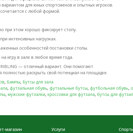
м вариантом для юных спортсменов и опытных игроков.
 сочетается с любой формой.
но при этом хорошо фиксирует стопу.
при интенсивных нагрузках.
раженных особенностей постановки стопы.
на игру в зале в любое время года.
DRIBLING — отличный вариант. Они помогают
яя полностью раскрыть свой потенциал на площадке.
ов
,
Бампы
,
Бутсы для зала
зала
,
футзальная обувь
,
футзальные бутсы
,
футбольная обувь
,
о
пы
,
мужские футзалки
,
кроссовки для футзала
,
бутсы для футза
ет-магазин
Услуги
Спорти