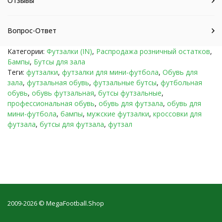
Отзывы
Вопрос-Ответ
Категории:
Футзалки (IN)
,
Распродажа розничный остатков
,
Бампы
,
Бутсы для зала
Теги:
футзалки
,
футзалки для мини-футбола
,
Обувь для
зала
,
футзальная обувь
,
футзальные бутсы
,
футбольная
обувь
,
обувь футзальная
,
бутсы футзальные
,
профессиональная обувь
,
обувь для футзала
,
обувь для
мини-футбола
,
бампы
,
мужские футзалки
,
кроссовки для
футзала
,
бутсы для футзала
,
футзал
2009-2026 © MegaFootball.Shop