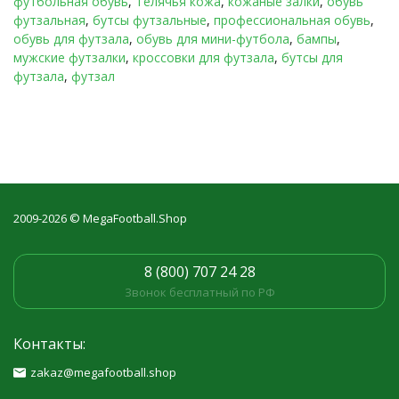
футбольная обувь
,
Телячья кожа
,
кожаные залки
,
обувь
футзальная
,
бутсы футзальные
,
профессиональная обувь
,
обувь для футзала
,
обувь для мини-футбола
,
бампы
,
мужские футзалки
,
кроссовки для футзала
,
бутсы для
футзала
,
футзал
2009-2026 © MegaFootball.Shop
8 (800) 707 24 28
Звонок бесплатный по РФ
Контакты:
zakaz@megafootball.shop