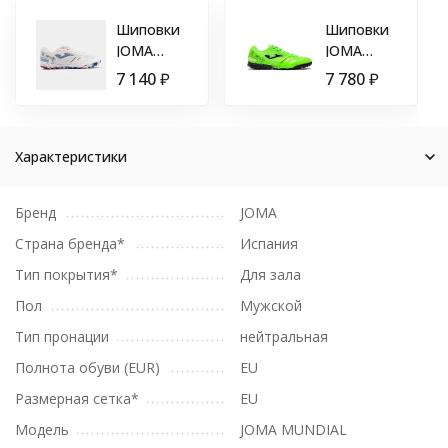
Шиповки
Шиповки
JOMA
JOMA
MUNDIAL
MUNDIAL
7 140
₽
7 780
₽
MUNW2302TF
TF
Зеленый
Характеристики
Бренд
JOMA
Страна бренда*
Испания
Тип покрытия*
Для зала
Пол
Мужской
Тип пронации
нейтральная
Полнота обуви (EUR)
EU
Размерная сетка*
EU
Модель
JOMA MUNDIAL