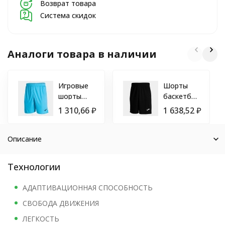
Возврат товара
Система скидок
Аналоги товара в наличии
Игровые
Шорты
шорты
баскетбольные
JOMA
JOMA
1 310,66
₽
1 638,52
₽
NOBEL
NOBEL
100053
LONG
010
Описание
Технологии
АДАПТИВАЦИОННАЯ СПОСОБНОСТЬ
СВОБОДА ДВИЖЕНИЯ
ЛЕГКОСТЬ