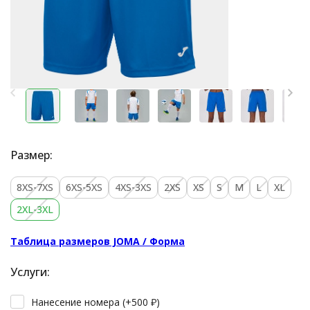
Размер:
8XS-7XS
6XS-5XS
4XS-3XS
2XS
XS
S
M
L
XL
2XL-3XL
Таблица размеров JOMA / Форма
Услуги:
Нанесение номера (+
500
₽
)