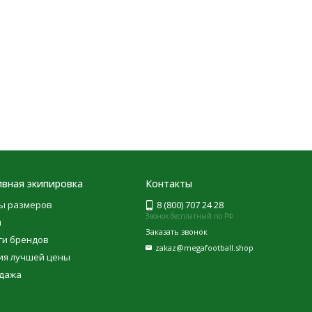
вная экипировка
Контакты
ы размеров
8 (800) 707 24 28
Звонок бесплатный по РФ
ы
Заказать звонок
ги брендов
zakaz@megafootball.shop
ия лучшей цены
дажа