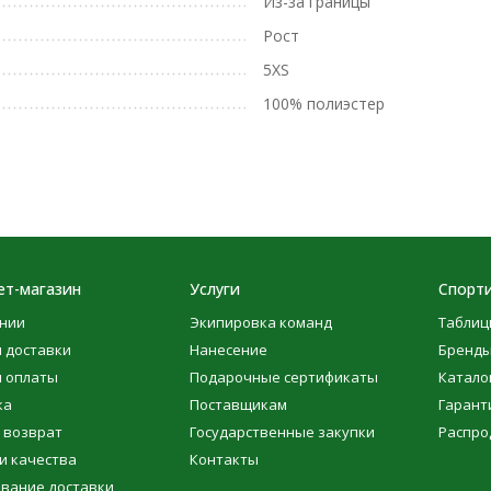
Из-за границы
Рост
5XS
100% полиэстер
ет-магазин
Услуги
Спорти
нии
Экипировка команд
Таблиц
 доставки
Нанесение
Бренд
 оплаты
Подарочные сертификаты
Катало
ка
Поставщикам
Гарант
 возврат
Государственные закупки
Распро
и качества
Контакты
вание доставки