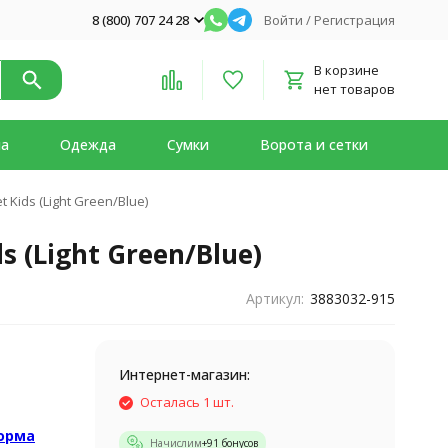
8 (800) 707 24 28
Войти
/
Регистрация
В корзине
нет товаров
на
Одежда
Сумки
Ворота и сетки
Kids (Light Green/Blue)
 (Light Green/Blue)
Артикул:
3883032-915
Интернет-магазин:
Осталась 1 шт.
Форма
Начислим
+
91
бонусов