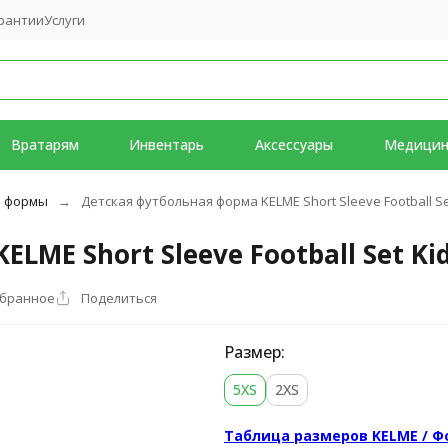
рантии
Услуги
Вратарям
Инвентарь
Аксессуары
Медици
й формы
Детская футбольная форма KELME Short Sleeve Football Set 
ME Short Sleeve Football Set Kids
збранное
Поделиться
Размер:
5XS
2XS
Таблица размеров KELME / 