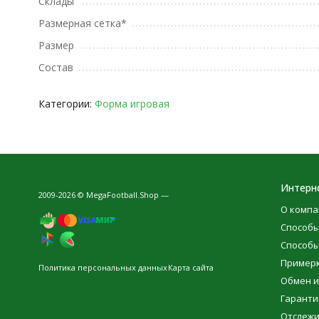
Склады
Размерная сетка*
Размер
Состав
Категории:
Форма игровая
Интерн
2009-2026 © MegaFootball.Shop —
О компа
Способы
Способы
Пример
Политика персональных данных
Карта сайта
Обмен и
Гаранти
Отслежи