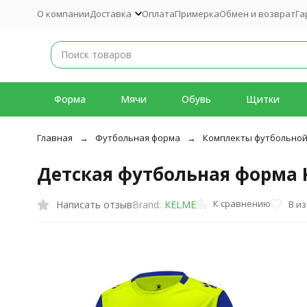
О компании
Доставка
Оплата
Примерка
Обмен и возврат
Га
Форма
Мячи
Обувь
Щитки
Главная
Футбольная форма
Комплекты футбольно
Детская футбольная форма KEL
К сравнению
Написать отзыв
В и
Brand:
KELME