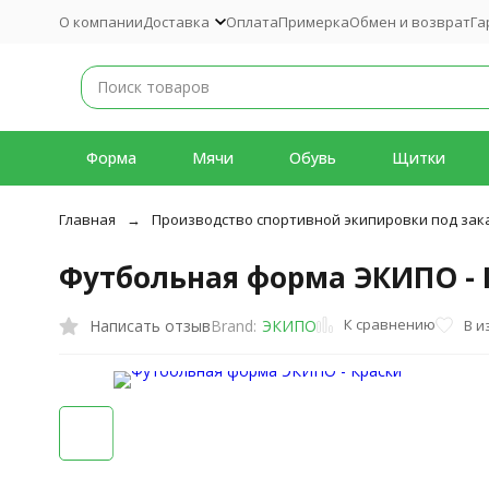
О компании
Доставка
Оплата
Примерка
Обмен и возврат
Га
Форма
Мячи
Обувь
Щитки
Главная
Производство спортивной экипировки под зак
Футбольная форма ЭКИПО - 
К сравнению
Написать отзыв
В и
Brand:
ЭКИПО