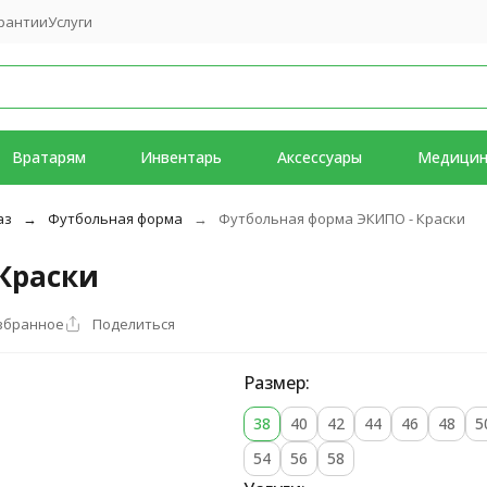
рантии
Услуги
Вратарям
Инвентарь
Аксессуары
Медици
аз
Футбольная форма
Футбольная форма ЭКИПО - Краски
Краски
збранное
Поделиться
Размер:
38
40
42
44
46
48
5
54
56
58