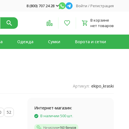
8 (800) 707 24 28
Войти
/
Регистрация
В корзине
нет товаров
на
Одежда
Сумки
Ворота и сетки
Артикул:
ekipo_kraski
Интернет-магазин:
0
52
В наличии 500 шт.
Начислим
+
160
бонусов