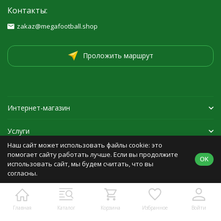
Контакты:
zakaz@megafootball.shop
Проложить маршрут
Интернет-магазин
Услуги
Наш сайт может использовать файлы cookie: это
Спортивная экипировка
помогает сайту работать лучше. Если вы продолжите
OK
использовать сайт, мы будем считать, что вы
согласны.
Политика персональных данных
Карта сайта
Главная
Каталог
Корзина
Избранное
Войти