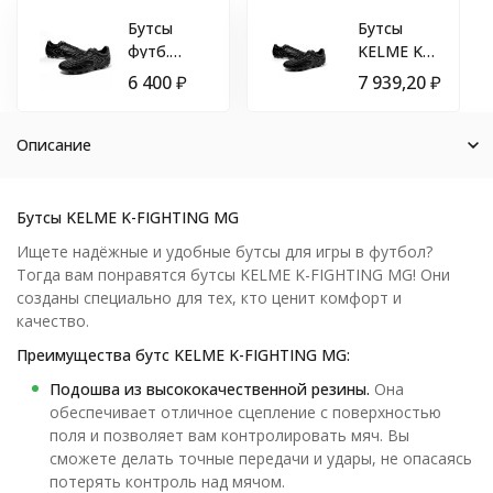
Бутсы
Бутсы
футб.
KELME K-
KELME K-
Fighting
6 400
₽
7 939,20
₽
Fighting
(AG) Black
(AG),
6871001-
Описание
000-45,
р.45
(рос.44),
Бутсы KELME K-FIGHTING MG
микрофибра,
Ищете надёжные и удобные бутсы для игры в футбол?
ТПУ,
Тогда вам понравятся бутсы KELME K-FIGHTING MG! Они
черный
созданы специально для тех, кто ценит комфорт и
качество.
Преимущества бутс KELME K-FIGHTING MG:
Подошва из высококачественной резины.
Она
обеспечивает отличное сцепление с поверхностью
поля и позволяет вам контролировать мяч. Вы
сможете делать точные передачи и удары, не опасаясь
потерять контроль над мячом.