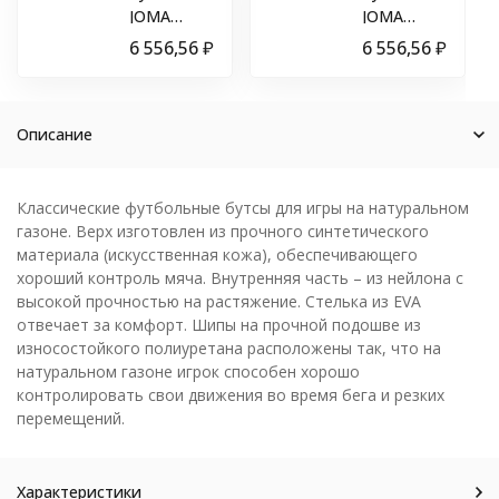
JOMA
JOMA
AGUILA
AGUILA
6 556,56
₽
6 556,56
₽
CUP 2601
CUP
ARTIFICIAL
ACUW2501AG
GRASS
Описание
Классические футбольные бутсы для игры на натуральном
газоне. Верх изготовлен из прочного синтетического
материала (искусственная кожа), обеспечивающего
хороший контроль мяча. Внутренняя часть – из нейлона с
высокой прочностью на растяжение. Стелька из EVA
отвечает за комфорт. Шипы на прочной подошве из
износостойкого полиуретана расположены так, что на
натуральном газоне игрок способен хорошо
контролировать свои движения во время бега и резких
перемещений.
Характеристики