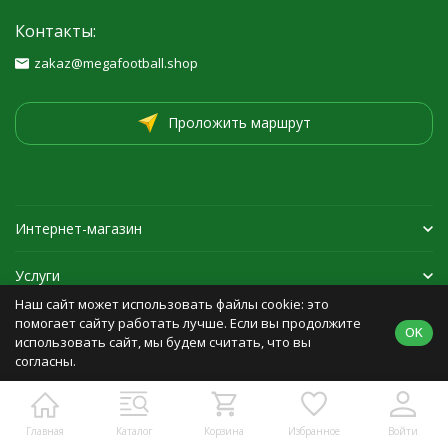
Контакты:
zakaz@megafootball.shop
Проложить маршрут
Интернет-магазин
Услуги
Наш сайт может использовать файлы cookie: это
Спортивная экипировка
помогает сайту работать лучше. Если вы продолжите
OK
использовать сайт, мы будем считать, что вы
согласны.
Политика персональных данных
Карта сайта
Главная
Каталог
Корзина
Избранное
Войти