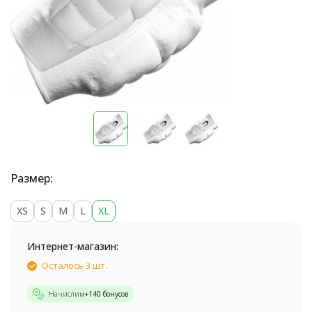
Размер:
XS
S
M
L
XL
Интернет-магазин:
Осталось 3 шт.
Начислим
+
140
бонусов