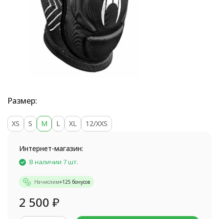
Размер:
XS
S
M
L
XL
12/XXS
Интернет-магазин:
В наличии 7 шт.
Начислим
+
125
бонусов
2 500
₽